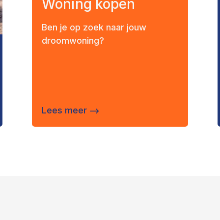
Woning kopen
Ben je op zoek naar jouw
droomwoning?
Lees meer