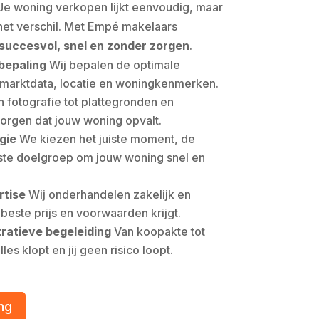
e woning verkopen lijkt eenvoudig, maar
 het verschil. Met Empé makelaars
succesvol, snel en zonder zorgen
.
bepaling
Wij bepalen de optimale
n marktdata, locatie en woningkenmerken.
 fotografie tot plattegronden en
zorgen dat jouw woning opvalt.
gie
We kiezen het juiste moment, de
iste doelgroep om jouw woning snel en
tise
Wij onderhandelen zakelijk en
e beste prijs en voorwaarden krijgt.
tratieve begeleiding
Van koopakte tot
lles klopt en jij geen risico loopt.
ng