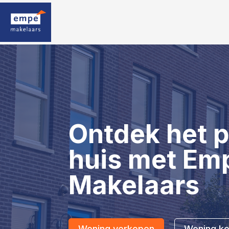
Ontdek het p
huis met Em
Makelaars
Woning verkopen
Woning k