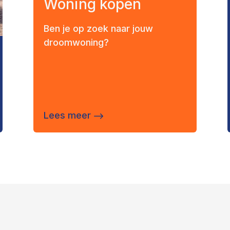
Woning kopen
Ben je op zoek naar jouw
droomwoning?
Lees meer