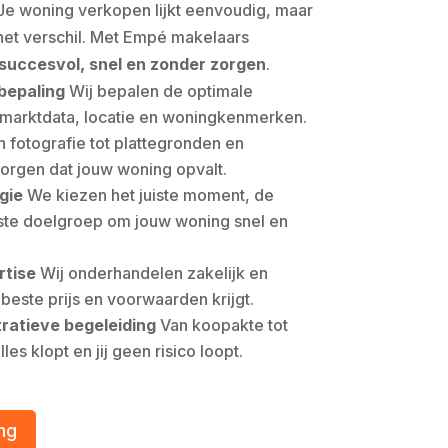
e woning verkopen lijkt eenvoudig, maar
 het verschil. Met Empé makelaars
succesvol, snel en zonder zorgen
.
bepaling
Wij bepalen de optimale
n marktdata, locatie en woningkenmerken.
 fotografie tot plattegronden en
zorgen dat jouw woning opvalt.
gie
We kiezen het juiste moment, de
iste doelgroep om jouw woning snel en
tise
Wij onderhandelen zakelijk en
e beste prijs en voorwaarden krijgt.
tratieve begeleiding
Van koopakte tot
lles klopt en jij geen risico loopt.
ng