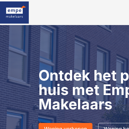
Ontdek het p
huis met Em
Makelaars
Woning verkopen
Woning k